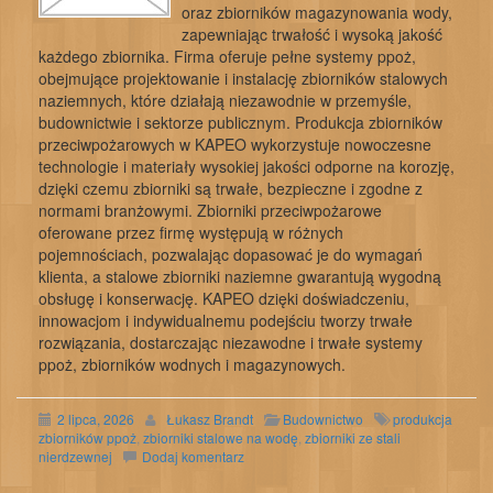
oraz zbiorników magazynowania wody,
zapewniając trwałość i wysoką jakość
każdego zbiornika. Firma oferuje pełne systemy ppoż,
obejmujące projektowanie i instalację zbiorników stalowych
naziemnych, które działają niezawodnie w przemyśle,
budownictwie i sektorze publicznym. Produkcja zbiorników
przeciwpożarowych w KAPEO wykorzystuje nowoczesne
technologie i materiały wysokiej jakości odporne na korozję,
dzięki czemu zbiorniki są trwałe, bezpieczne i zgodne z
normami branżowymi. Zbiorniki przeciwpożarowe
oferowane przez firmę występują w różnych
pojemnościach, pozwalając dopasować je do wymagań
klienta, a stalowe zbiorniki naziemne gwarantują wygodną
obsługę i konserwację. KAPEO dzięki doświadczeniu,
innowacjom i indywidualnemu podejściu tworzy trwałe
rozwiązania, dostarczając niezawodne i trwałe systemy
ppoż, zbiorników wodnych i magazynowych.
2 lipca, 2026
Łukasz Brandt
Budownictwo
produkcja
zbiorników ppoż
,
zbiorniki stalowe na wodę
,
zbiorniki ze stali
nierdzewnej
Dodaj komentarz