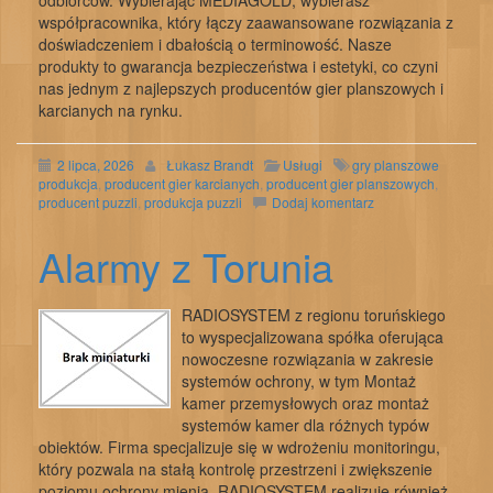
odbiorców. Wybierając MEDIAGOLD, wybierasz
współpracownika, który łączy zaawansowane rozwiązania z
doświadczeniem i dbałością o terminowość. Nasze
produkty to gwarancja bezpieczeństwa i estetyki, co czyni
nas jednym z najlepszych producentów gier planszowych i
karcianych na rynku.
2 lipca, 2026
Łukasz Brandt
Usługi
gry planszowe
produkcja
,
producent gier karcianych
,
producent gier planszowych
,
producent puzzli
,
produkcja puzzli
Dodaj komentarz
Alarmy z Torunia
RADIOSYSTEM z regionu toruńskiego
to wyspecjalizowana spółka oferująca
nowoczesne rozwiązania w zakresie
systemów ochrony, w tym Montaż
kamer przemysłowych oraz montaż
systemów kamer dla różnych typów
obiektów. Firma specjalizuje się w wdrożeniu monitoringu,
który pozwala na stałą kontrolę przestrzeni i zwiększenie
poziomu ochrony mienia. RADIOSYSTEM realizuje również