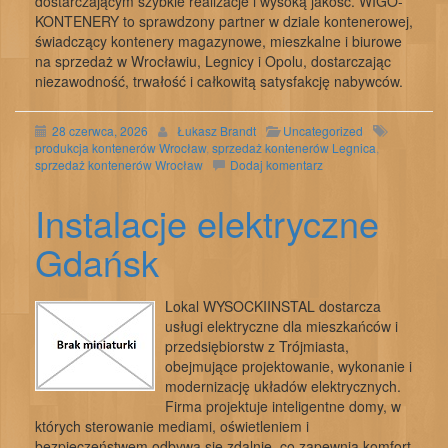
dostarczającym szybkie realizacje i wysoką jakość. WIGO-
KONTENERY to sprawdzony partner w dziale kontenerowej,
świadczący kontenery magazynowe, mieszkalne i biurowe
na sprzedaż w Wrocławiu, Legnicy i Opolu, dostarczając
niezawodność, trwałość i całkowitą satysfakcję nabywców.
28 czerwca, 2026
Łukasz Brandt
Uncategorized
produkcja kontenerów Wrocław
,
sprzedaż kontenerów Legnica
,
sprzedaż kontenerów Wrocław
Dodaj komentarz
Instalacje elektryczne
Gdańsk
Lokal WYSOCKIINSTAL dostarcza
usługi elektryczne dla mieszkańców i
przedsiębiorstw z Trójmiasta,
obejmujące projektowanie, wykonanie i
modernizację układów elektrycznych.
Firma projektuje inteligentne domy, w
których sterowanie mediami, oświetleniem i
bezpieczeństwem odbywa się zdalnie, co zapewnia komfort