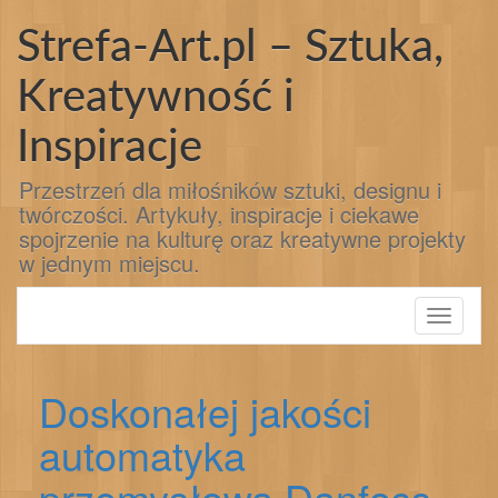
Przejdź
do
Strefa-Art.pl – Sztuka,
treści
Kreatywność i
Inspiracje
Przestrzeń dla miłośników sztuki, designu i
twórczości. Artykuły, inspiracje i ciekawe
spojrzenie na kulturę oraz kreatywne projekty
w jednym miejscu.
Toggle
navigati
Doskonałej jakości
automatyka
przemysłowa Danfoss