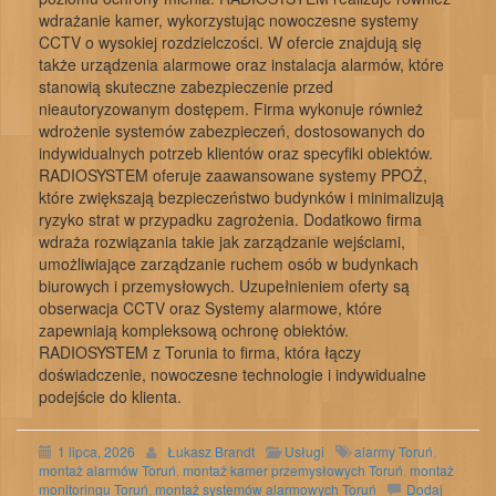
wdrażanie kamer, wykorzystując nowoczesne systemy
CCTV o wysokiej rozdzielczości. W ofercie znajdują się
także urządzenia alarmowe oraz instalacja alarmów, które
stanowią skuteczne zabezpieczenie przed
nieautoryzowanym dostępem. Firma wykonuje również
wdrożenie systemów zabezpieczeń, dostosowanych do
indywidualnych potrzeb klientów oraz specyfiki obiektów.
RADIOSYSTEM oferuje zaawansowane systemy PPOŻ,
które zwiększają bezpieczeństwo budynków i minimalizują
ryzyko strat w przypadku zagrożenia. Dodatkowo firma
wdraża rozwiązania takie jak zarządzanie wejściami,
umożliwiające zarządzanie ruchem osób w budynkach
biurowych i przemysłowych. Uzupełnieniem oferty są
obserwacja CCTV oraz Systemy alarmowe, które
zapewniają kompleksową ochronę obiektów.
RADIOSYSTEM z Torunia to firma, która łączy
doświadczenie, nowoczesne technologie i indywidualne
podejście do klienta.
1 lipca, 2026
Łukasz Brandt
Usługi
alarmy Toruń
,
montaż alarmów Toruń
,
montaż kamer przemysłowych Toruń
,
montaż
monitoringu Toruń
,
montaż systemów alarmowych Toruń
Dodaj