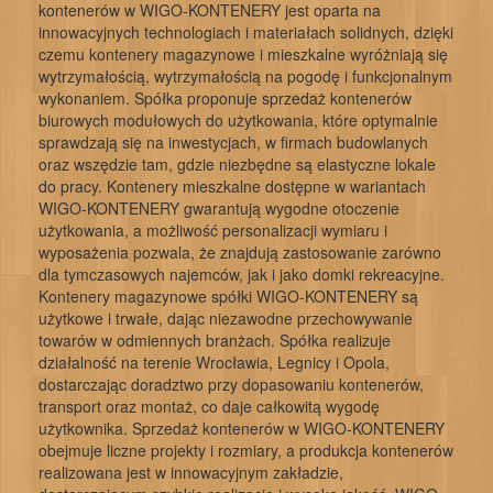
kontenerów w WIGO-KONTENERY jest oparta na
innowacyjnych technologiach i materiałach solidnych, dzięki
czemu kontenery magazynowe i mieszkalne wyróżniają się
wytrzymałością, wytrzymałością na pogodę i funkcjonalnym
wykonaniem. Spółka proponuje sprzedaż kontenerów
biurowych modułowych do użytkowania, które optymalnie
sprawdzają się na inwestycjach, w firmach budowlanych
oraz wszędzie tam, gdzie niezbędne są elastyczne lokale
do pracy. Kontenery mieszkalne dostępne w wariantach
WIGO-KONTENERY gwarantują wygodne otoczenie
użytkowania, a możliwość personalizacji wymiaru i
wyposażenia pozwala, że znajdują zastosowanie zarówno
dla tymczasowych najemców, jak i jako domki rekreacyjne.
Kontenery magazynowe spółki WIGO-KONTENERY są
użytkowe i trwałe, dając niezawodne przechowywanie
towarów w odmiennych branżach. Spółka realizuje
działalność na terenie Wrocławia, Legnicy i Opola,
dostarczając doradztwo przy dopasowaniu kontenerów,
transport oraz montaż, co daje całkowitą wygodę
użytkownika. Sprzedaż kontenerów w WIGO-KONTENERY
obejmuje liczne projekty i rozmiary, a produkcja kontenerów
realizowana jest w innowacyjnym zakładzie,