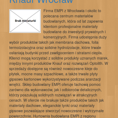
Firma EMPI z Wrocławia i okolic to
polecana centrum materiałów
budowlanych, która od lat zapewnia
klientom profesjonalne materiały
budowlane do inwestycji prywatnych i
komercyjnych. Firma udostępnia duży
wybór produktów takich jak membrana dachowa, folia
termoizolacyjna oraz solidne hydroizolacje, które trwale
osłaniają budynki przed zawilgoceniem i stratami ciepła.
Klienci mogą korzystać z solidne produkty uznanych marek,
między innymi produktów Knauf oraz rozwiązań Optolith. W
sprzedaży dostępne są również nowoczesne kleje do
płytek, mocne masy szpachlowe, a także trwałe płyty
gipsowo kartonowe wykorzystywane podczas aranżacji
wnętrz. Sklep budowlany EMPI oferuje fachową pomoc
zarówno dla wykonawców, jak i odbiorców detalicznych,
którzy poszukują solidnych rozwiązań w atrakcyjnych
cenach. W ofercie nie brakuje także produktów takich jak
materiały dachowe, eleganckie tynki oraz materiały
gipsowe pozwalające stworzyć nowoczesne i wytrzymałe
powierzchnie. Hurtownia budowlana EMPI z regionu