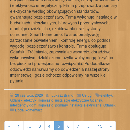
i efektywność energetyczną. Firma przeprowadza pomiary
elektryczne według obowiązujących standardów,
gwarantując bezpieczeństwo. Firma wykonuje instalacje w
budynkach mieszkalnych, biurowych i przemysłowych,
montując rozdzielnice, okablowanie oraz systemy
ochronne. Smart home umożliwia automatyzację,
zarządzanie oświetleniem i kontrolę energii, co podnosi
wygodę, bezpieczeństwo i kontrolę. Firma obsługuje
Gdańsk i Trójmiasto, zapewniając wsparcie, doradztwo i
wykonawstwo, dzięki czemu użytkownicy mogą liczyć na
bezpieczne i profesjonalne rozwiązania. Po dodatkowe
odpowiedzi namawiamy do odwiedzenia naszej strony
internetowej, gdzie ochoczo odpowiemy na wszelkie
pytania.
28 czerwca, 2026
Łukasz Brandt
Usługi
elektryk
Gdańsk
,
elektryk Trójmiasto
,
instalacje elektryczne Gdańsk
,
inteligentny dom Trójmiasto
,
pomiary instalacji elektrycznej Gdańsk
Dodaj komentarz
«
1
…
3
4
5
6
7
…
15
»