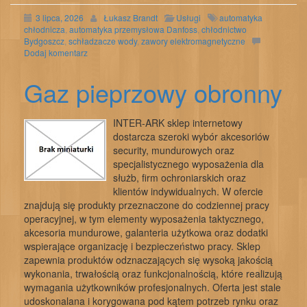
3 lipca, 2026
Łukasz Brandt
Usługi
automatyka
chłodnicza
,
automatyka przemysłowa Danfoss
,
chłodnictwo
Bydgoszcz
,
schładzacze wody
,
zawory elektromagnetyczne
Dodaj komentarz
Gaz pieprzowy obronny
INTER-ARK sklep internetowy
dostarcza szeroki wybór akcesoriów
security, mundurowych oraz
specjalistycznego wyposażenia dla
służb, firm ochroniarskich oraz
klientów indywidualnych. W ofercie
znajdują się produkty przeznaczone do codziennej pracy
operacyjnej, w tym elementy wyposażenia taktycznego,
akcesoria mundurowe, galanteria użytkowa oraz dodatki
wspierające organizację i bezpieczeństwo pracy. Sklep
zapewnia produktów odznaczających się wysoką jakością
wykonania, trwałością oraz funkcjonalnością, które realizują
wymagania użytkowników profesjonalnych. Oferta jest stale
udoskonalana i korygowana pod kątem potrzeb rynku oraz