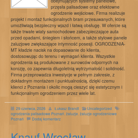
obejmujących systemy panelowe,
przęsła palisadowe oraz efektowne
ogrodzenie wejściowe. Firma realizuje
projekt i montaż funkcjonalnych bram przesuwanych, które
umożliwiają bezpieczny wjazd i łatwą obsługę. W ofercie są
także trwałe wiaty samochodowe zabezpieczające auta
przed opadami, śniegiem i słońcem, a także stylowe panele
żaluzjowe zwiększające intymność posesji. OGRODZENIA-
MT kładzie nacisk na dopasowanie do klienta,
dostosowując do terenu i wymagań klienta. Wszystkie
ogrodzenia są produkowane z surowców odpornych na
korozję, co zapewnia długoletnią wytrzymałość i solidność.
Firma przeprowadza inwestycje w pełnym zakresie, z
dokładnym montażem i punktualnością, dzięki czemu
klienci z Poznania i okolic mogą cieszyć się estetycznym i
funkcjonalnym ogrodzeniem przez wiele lat.
29 czerwca, 2026
Łukasz Brandt
Uncategorized
ogrodzenia palisadowe Poznań
,
żaluzje
,
żaluzje ogrodzeniowe
Poznań
Dodaj komentarz
Knauf Wrocław