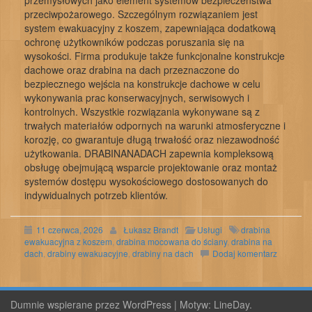
przemysłowych jako element systemów bezpieczeństwa
przeciwpożarowego. Szczególnym rozwiązaniem jest
system ewakuacyjny z koszem, zapewniająca dodatkową
ochronę użytkowników podczas poruszania się na
wysokości. Firma produkuje także funkcjonalne konstrukcje
dachowe oraz drabina na dach przeznaczone do
bezpiecznego wejścia na konstrukcje dachowe w celu
wykonywania prac konserwacyjnych, serwisowych i
kontrolnych. Wszystkie rozwiązania wykonywane są z
trwałych materiałów odpornych na warunki atmosferyczne i
korozję, co gwarantuje długą trwałość oraz niezawodność
użytkowania. DRABINANADACH zapewnia kompleksową
obsługę obejmującą wsparcie projektowanie oraz montaż
systemów dostępu wysokościowego dostosowanych do
indywidualnych potrzeb klientów.
11 czerwca, 2026
Łukasz Brandt
Usługi
drabina
ewakuacyjna z koszem
,
drabina mocowana do ściany
,
drabina na
dach
,
drabiny ewakuacyjne
,
drabiny na dach
Dodaj komentarz
Dumnie wspierane przez WordPress
|
Motyw:
LineDay
.