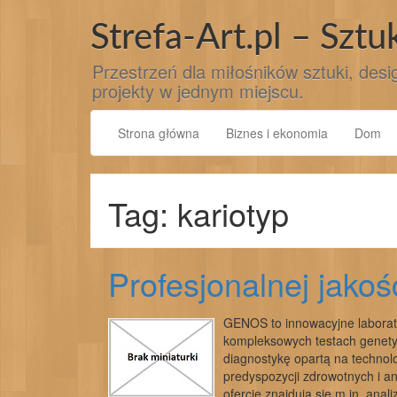
Przejdź
do
Strefa-Art.pl – Sztu
treści
Przestrzeń dla miłośników sztuki, desig
projekty w jednym miejscu.
Strona główna
Biznes i ekonomia
Dom
Tag: kariotyp
Profesjonalnej jako
GENOS to innowacyjne laborato
kompleksowych testach genetyc
diagnostykę opartą na technol
predyspozycji zdrowotnych i a
ofercie znajdują się m.in. an