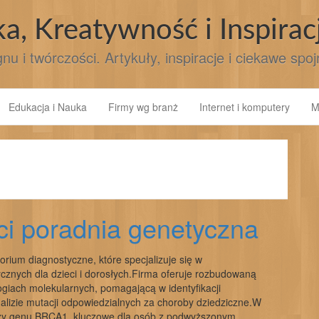
ka, Kreatywność i Inspirac
nu i twórczości. Artykuły, inspiracje i ciekawe spo
Edukacja i Nauka
Firmy wg branż
Internet i komputery
M
ści poradnia genetyczna
rium diagnostyczne, które specjalizuje się w
znych dla dzieci i dorosłych.Firma oferuje rozbudowaną
ogiach molekularnych, pomagającą w identyfikacji
nalizie mutacji odpowiedzialnych za choroby dziedziczne.W
alizy genu BRCA1, kluczowe dla osób z podwyższonym