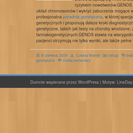
ryzykiem nowotworów.GENOS wy
układ chromosomów i wykryć zaburzenia mogące wp
profesjonalna
poradnia genetyczna
, w której spec
genetycznych i proponują dalsze kroki diagnostyc
genetyczne, takich jak testy na choroby wrodzone
farmakogenetycznych.GENOS stawia na wiarygodnoś
pacjenci otrzymują nie tylko wyniki, ale także pełn
8 czerwca, 2026
Łukasz Brandt
Usługi
bad
genetyczne
Dodaj komentarz
Dumnie wspierane przez WordPress
|
Motyw:
LineDay