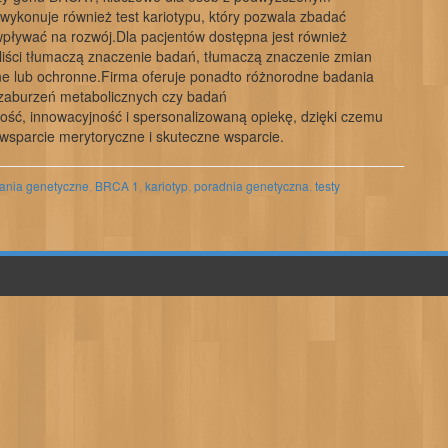
konuje również test kariotypu, który pozwala zbadać
ływać na rozwój.Dla pacjentów dostępna jest również
jaliści tłumaczą znaczenie badań, tłumaczą znaczenie zmian
zne lub ochronne.Firma oferuje ponadto różnorodne badania
, zaburzeń metabolicznych czy badań
ć, innowacyjność i spersonalizowaną opiekę, dzięki czemu
e wsparcie merytoryczne i skuteczne wsparcie.
ania genetyczne
,
BRCA 1
,
kariotyp
,
poradnia genetyczna
,
testy
.