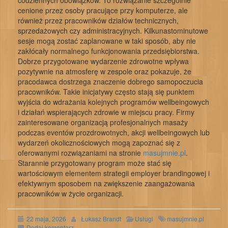
codziennych obowiązków. To rozwiązanie szczególnie
cenione przez osoby pracujące przy komputerze, ale
również przez pracowników działów technicznych,
sprzedażowych czy administracyjnych. Kilkunastominutowe
sesje mogą zostać zaplanowane w taki sposób, aby nie
zakłócały normalnego funkcjonowania przedsiębiorstwa.
Dobrze przygotowane wydarzenie zdrowotne wpływa
pozytywnie na atmosferę w zespole oraz pokazuje, że
pracodawca dostrzega znaczenie dobrego samopoczucia
pracowników. Takie inicjatywy często stają się punktem
wyjścia do wdrażania kolejnych programów wellbeingowych
i działań wspierających zdrowie w miejscu pracy. Firmy
zainteresowane organizacją profesjonalnych masaży
podczas eventów prozdrowotnych, akcji wellbeingowych lub
wydarzeń okolicznościowych mogą zapoznać się z
oferowanymi rozwiązaniami na stronie
masujmnie.pl
.
Starannie przygotowany program może stać się
wartościowym elementem strategii employer brandingowej i
efektywnym sposobem na zwiększenie zaangażowania
pracowników w życie organizacji.
22 maja, 2026
Łukasz Brandt
Usługi
masujmnie.pl
Dodaj komentarz