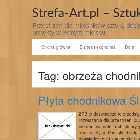
Przejdź
do
Strefa-Art.pl – Sztu
treści
Przestrzeń dla miłośników sztuki, desig
projekty w jednym miejscu.
Strona główna
Biznes i ekonomia
Dom
Tag: obrzeża chodn
Płyta chodnikowa Ś
ZPB to doświadczone przedsiębi
rozwiązania dla przestrzeni pub
elementów małej architektury, 
oraz estetyką. Początki działal
doświadczenie i znajomość ryn