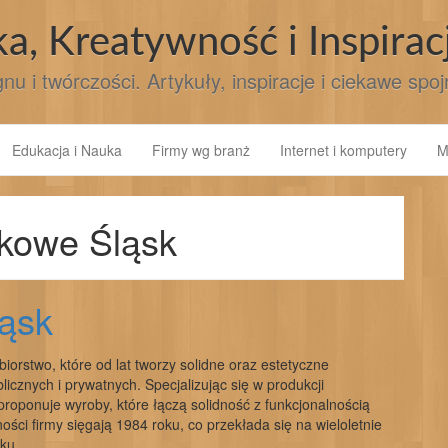
ka, Kreatywność i Inspirac
nu i twórczości. Artykuły, inspiracje i ciekawe spo
Edukacja i Nauka
Firmy wg branż
Internet i komputery
M
ikowe Śląsk
ląsk
orstwo, które od lat tworzy solidne oraz estetyczne
licznych i prywatnych. Specjalizując się w produkcji
proponuje wyroby, które łączą solidność z funkcjonalnością
ności firmy sięgają 1984 roku, co przekłada się na wieloletnie
ku.