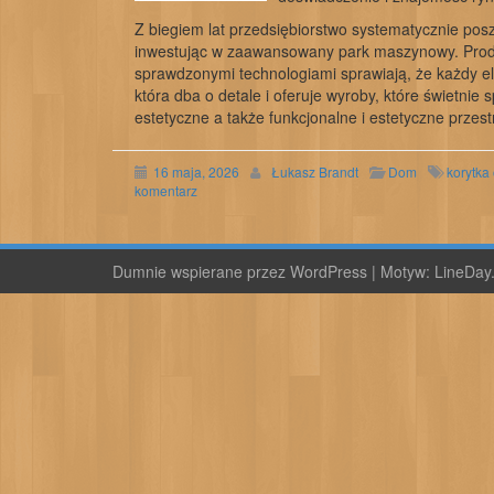
Z biegiem lat przedsiębiorstwo systematycznie pos
inwestując w zaawansowany park maszynowy. Produ
sprawdzonymi technologiami sprawiają, że każdy el
która dba o detale i oferuje wyroby, które świetni
estetyczne a także funkcjonalne i estetyczne przest
16 maja, 2026
Łukasz Brandt
Dom
korytka
komentarz
Dumnie wspierane przez WordPress
|
Motyw:
LineDay