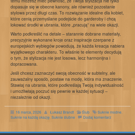
temu możesz mieć pewność, że Twoja stylizacja nie tylko
dopasuje się w obecne kanony, ale również pozostanie
stylowa przez długi czas. To rozwiązanie idealne dla kobiet,
które cenią przemyślane podejście do garderoby i chcą
lokować środki w ubrania, które „pracują” na wiele okazji.
Warto podkreślić na detale – starannie dobrane materiały,
precyzyjnie wykonane kroje oraz inspiracje czerpane z
europejskich wybiegów powodują, że każda kreacja nabiera
wyjątkowego charakteru. To właśnie te elementy decydują
o tym, że stylizacja nie jest losowa, lecz harmonijna i
dopracowana.
Jeśli chcesz zaznaczyć swoją obecność w subtelny, ale
zauważalny sposób, postaw na modę, która ma znaczenie.
Stawiaj na ubrania, które podkreślają Twoją indywidualność
i umożliwiają poczuć się pewnie w każdej sytuacji –
niezależnie od okazji.
16 marca, 2026
Łukasz Brandt
Ślub
Suknie modne
,
Suknie na każdą okazję
,
Suknie ślubne
Dodaj komentarz