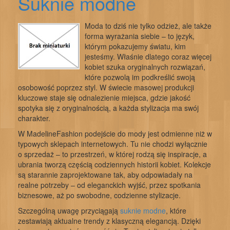
Suknie modne
Moda to dziś nie tylko odzież, ale także
forma wyrażania siebie – to język,
którym pokazujemy światu, kim
jesteśmy. Właśnie dlatego coraz więcej
kobiet szuka oryginalnych rozwiązań,
które pozwolą im podkreślić swoją
osobowość poprzez styl. W świecie masowej produkcji
kluczowe staje się odnalezienie miejsca, gdzie jakość
spotyka się z oryginalnością, a każda stylizacja ma swój
charakter.
W MadelineFashion podejście do mody jest odmienne niż w
typowych sklepach internetowych. Tu nie chodzi wyłącznie
o sprzedaż – to przestrzeń, w której rodzą się inspiracje, a
ubrania tworzą częścią codziennych historii kobiet. Kolekcje
są starannie zaprojektowane tak, aby odpowiadały na
realne potrzeby – od eleganckich wyjść, przez spotkania
biznesowe, aż po swobodne, codzienne stylizacje.
Szczególną uwagę przyciągają
suknie modne
, które
zestawiają aktualne trendy z klasyczną elegancją. Dzięki