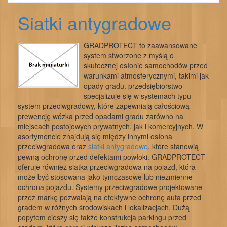
Siatki antygradowe
GRADPROTECT to zaawansowane
system stworzone z myślą o
skutecznej osłonie samochodów przed
warunkami atmosferycznymi, takimi jak
opady gradu. przedsiębiorstwo
specjalizuje się w systemach typu
system przeciwgradowy, które zapewniają całościową
prewencję wózka przed opadami gradu zarówno na
miejscach postojowych prywatnych, jak i komercyjnych. W
asortymencie znajdują się między innymi osłona
przeciwgradowa oraz
siatki antygradowe
, które stanowią
pewną ochronę przed defektami powłoki. GRADPROTECT
oferuje również siatka przeciwgradowa na pojazd, która
może być stosowana jako tymczasowe lub niezmienne
ochrona pojazdu. Systemy przeciwgradowe projektowane
przez markę pozwalają na efektywne ochronę auta przed
gradem w różnych środowiskach i lokalizacjach. Dużą
popytem cieszy się także konstrukcja parkingu przed