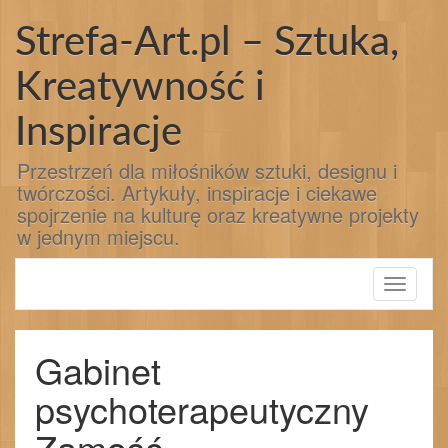
Przejdź
do
Strefa-Art.pl – Sztuka,
treści
Kreatywność i
Inspiracje
Przestrzeń dla miłośników sztuki, designu i
twórczości. Artykuły, inspiracje i ciekawe
spojrzenie na kulturę oraz kreatywne projekty
w jednym miejscu.
Toggle
navigati
Gabinet
psychoterapeutyczny
Zamość