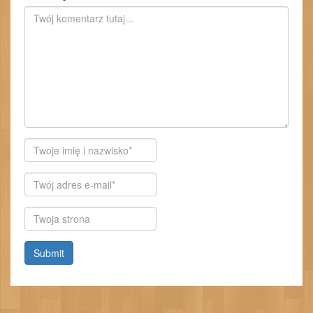
Autor
E-
mail
Witryna
internetowa