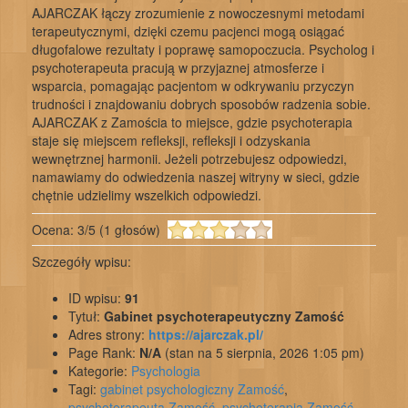
AJARCZAK łączy zrozumienie z nowoczesnymi metodami
terapeutycznymi, dzięki czemu pacjenci mogą osiągać
długofalowe rezultaty i poprawę samopoczucia. Psycholog i
psychoterapeuta pracują w przyjaznej atmosferze i
wsparcia, pomagając pacjentom w odkrywaniu przyczyn
trudności i znajdowaniu dobrych sposobów radzenia sobie.
AJARCZAK z Zamościa to miejsce, gdzie psychoterapia
staje się miejscem refleksji, refleksji i odzyskania
wewnętrznej harmonii. Jeżeli potrzebujesz odpowiedzi,
namawiamy do odwiedzenia naszej witryny w sieci, gdzie
chętnie udzielimy wszelkich odpowiedzi.
Ocena:
3
/
5
(
1
głosów)
Szczegóły wpisu:
ID wpisu:
91
Tytuł:
Gabinet psychoterapeutyczny Zamość
Adres strony:
https://ajarczak.pl/
Page Rank:
N/A
(stan na 5 sierpnia, 2026 1:05 pm)
Kategorie:
Psychologia
Tagi:
gabinet psychologiczny Zamość
,
psychoterapeuta Zamość
,
psychoterapia Zamość