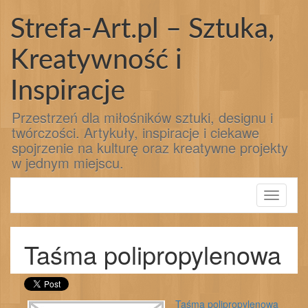
Przejdź
do
Strefa-Art.pl – Sztuka,
treści
Kreatywność i
Inspiracje
Przestrzeń dla miłośników sztuki, designu i
twórczości. Artykuły, inspiracje i ciekawe
spojrzenie na kulturę oraz kreatywne projekty
w jednym miejscu.
Toggle
navigati
Taśma polipropylenowa
Taśma polipropylenowa