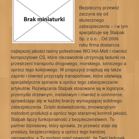
Bezpieczny przewóz
zaczyna się od
skutecznego
zabezpieczenia – i w tym
specjalizuje się Stalpak
Sp. z o.o. . Od 2006
roku firma dostarcza
najlepszej jakości taśmy poliestrowe WG Hot-Melt i również
kompozytowe CS, które niezawodnie utrzymują ładunki na
przestrzeni transportu drogowego, morskiego, lotniczego a
oprócz tego kolejowego. W propozycji znajdują się także
zapinki i również przyrządy transportowe, które ułatwiają
specjalistyczne spinanie a oprócz tego zabezpieczanie
artykułów. Rozwiązania Stalpak stosowane są w logistyce,
przemyśle drzewnym, metalowym i również e-commerce,
sprawdzając się w każdej branży wymagającej solidnego
zabezpieczenia. Dzięki doświadczeniu, innowacyjnym
metodom produkcji a oprócz tego starannej kontroli jakości,
Stalpak łączy funkcjonalność z bezpieczeństwem. To
partner biznesowy, który sprawia, że przewóz staje się
prostszy, bezpieczniejszy a oprócz tego bardziej
niezawodny, a Ty możesz mieć pewność, że Twój ładunek