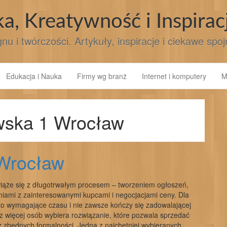
ka, Kreatywność i Inspirac
nu i twórczości. Artykuły, inspiracje i ciekawe spo
Edukacja i Nauka
Firmy wg branż
Internet i komputery
M
wska 1 Wrocław
Wrocław
ąże się z długotrwałym procesem – tworzeniem ogłoszeń,
niami z zainteresowanymi kupcami i negocjacjami ceny. Dla
t to wymagające czasu i nie zawsze kończy się zadowalającej
az więcej osób wybiera rozwiązanie, które pozwala sprzedać
z zbędnych formalności. Jedną z najchętniej wybieranych