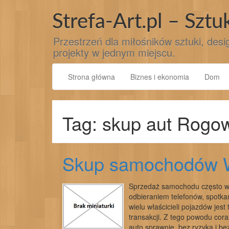
Przejdź
do
Strefa-Art.pl – Sztu
treści
Przestrzeń dla miłośników sztuki, desig
projekty w jednym miejscu.
Strona główna
Biznes i ekonomia
Dom
Tag: skup aut Rogo
Skup samochodów 
Sprzedaż samochodu często wi
odbieraniem telefonów, spotka
wielu właścicieli pojazdów jes
transakcji. Z tego powodu cor
auto sprawnie, bez ryzyka i be