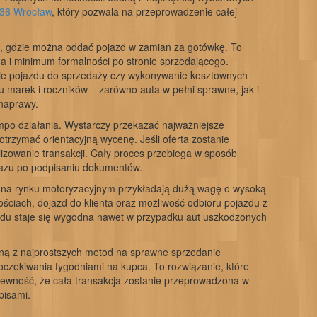
 36 Wrocław
, który pozwala na przeprowadzenie całej
, gdzie można oddać pojazd w zamian za gotówkę. To
a i minimum formalności po stronie sprzedającego.
anie pojazdu do sprzedaży czy wykonywanie kosztownych
marek i roczników – zarówno auta w pełni sprawne, jak i
naprawy.
empo działania. Wystarczy przekazać najważniejsze
trzymać orientacyjną wycenę. Jeśli oferta zostanie
izowanie transakcji. Cały proces przebiega w sposób
 razu po podpisaniu dokumentów.
ce na rynku motoryzacyjnym przykładają dużą wagę o wysoką
nościach, dojazd do klienta oraz możliwość odbioru pojazdu z
hodu staje się wygodna nawet w przypadku aut uszkodzonych
jedną z najprostszych metod na sprawne sprzedanie
czekiwania tygodniami na kupca. To rozwiązanie, które
pewność, że cała transakcja zostanie przeprowadzona w
pisami.