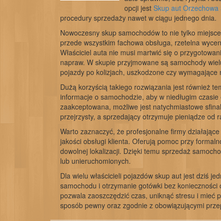
opcji jest
Skup aut Orzechowa
procedury sprzedaży nawet w ciągu jednego dnia.
Nowoczesny skup samochodów to nie tylko miejsce
przede wszystkim fachowa obsługa, rzetelna wycen
Właściciel auta nie musi martwić się o przygotow
napraw. W skupie przyjmowane są samochody wielu 
pojazdy po kolizjach, uszkodzone czy wymagające 
Dużą korzyścią takiego rozwiązania jest również t
informacje o samochodzie, aby w niedługim czasie o
zaakceptowana, możliwe jest natychmiastowe sfinal
przejrzysty, a sprzedający otrzymuje pieniądze od
Warto zaznaczyć, że profesjonalne firmy działają
jakości obsługi klienta. Oferują pomoc przy formal
dowolnej lokalizacji. Dzięki temu sprzedaż samoc
lub unieruchomionych.
Dla wielu właścicieli pojazdów skup aut jest dziś 
samochodu i otrzymanie gotówki bez konieczności o
pozwala zaoszczędzić czas, uniknąć stresu i mieć 
sposób pewny oraz zgodnie z obowiązującymi prze