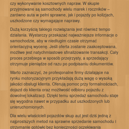
czy wykonywanie kosztownych napraw. W skupie
przyjmowane są samochody wielu marek i roczników –
zarówno auta w pełni sprawne, jak i pojazdy po kolizjach,
uszkodzone czy wymagające naprawy.
Dużą korzyścią takiego rozwiązania jest również tempo
działania. Wystarczy przekazać najważniejsze informacje o
samochodzie, aby w niedługim czasie otrzymać
orientacyjną wycenę. Jeśli oferta zostanie zaakceptowana,
możliwe jest natychmiastowe sfinalizowanie transakcji. Cały
proces przebiega w sposób przejrzysty, a sprzedający
otrzymuje pieniądze od razu po podpisaniu dokumentów.
Warto zaznaczyć, że profesjonalne firmy działające na
rynku motoryzacyjnym przykładają dużą wagę o wysoką
jakości obsługi klienta. Oferują pomoc przy formalnościach,
dojazd do klienta oraz możliwość odbioru pojazdu z
dowolnej lokalizacji. Dzięki temu sprzedaż samochodu staje
się wygodna nawet w przypadku aut uszkodzonych lub
unieruchomionych.
Dla wielu właścicieli pojazdów skup aut jest dziś jedną z
najprostszych metod na sprawne sprzedanie samochodu i
otrzymanie gotówki bez konieczności oczekiwania