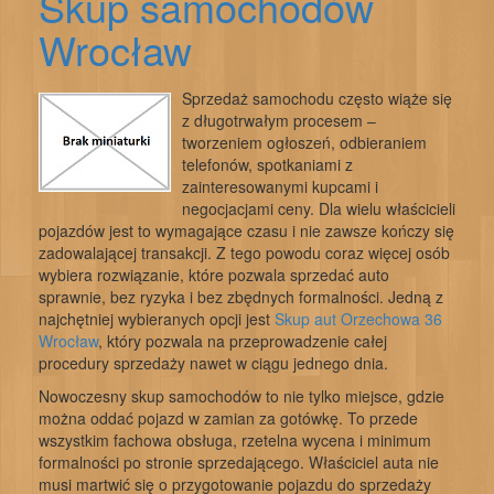
Skup samochodów
Wrocław
Sprzedaż samochodu często wiąże się
z długotrwałym procesem –
tworzeniem ogłoszeń, odbieraniem
telefonów, spotkaniami z
zainteresowanymi kupcami i
negocjacjami ceny. Dla wielu właścicieli
pojazdów jest to wymagające czasu i nie zawsze kończy się
zadowalającej transakcji. Z tego powodu coraz więcej osób
wybiera rozwiązanie, które pozwala sprzedać auto
sprawnie, bez ryzyka i bez zbędnych formalności. Jedną z
najchętniej wybieranych opcji jest
Skup aut Orzechowa 36
Wrocław
, który pozwala na przeprowadzenie całej
procedury sprzedaży nawet w ciągu jednego dnia.
Nowoczesny skup samochodów to nie tylko miejsce, gdzie
można oddać pojazd w zamian za gotówkę. To przede
wszystkim fachowa obsługa, rzetelna wycena i minimum
formalności po stronie sprzedającego. Właściciel auta nie
musi martwić się o przygotowanie pojazdu do sprzedaży