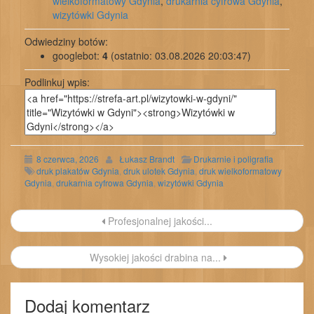
wielkoformatowy Gdynia
,
drukarnia cyfrowa Gdynia
,
wizytówki Gdynia
Odwiedziny botów:
googlebot:
4
(ostatnio: 03.08.2026 20:03:47)
Podlinkuj wpis:
8 czerwca, 2026
Łukasz Brandt
Drukarnie i poligrafia
druk plakatów Gdynia
,
druk ulotek Gdynia
,
druk wielkoformatowy
Gdynia
,
drukarnia cyfrowa Gdynia
,
wizytówki Gdynia
Nawigacja
Profesjonalnej jakości...
wpisu
Wysokiej jakości drabina na...
Dodaj komentarz