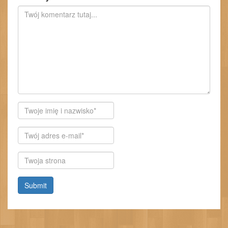
Autor
E-
mail
Witryna
internetowa