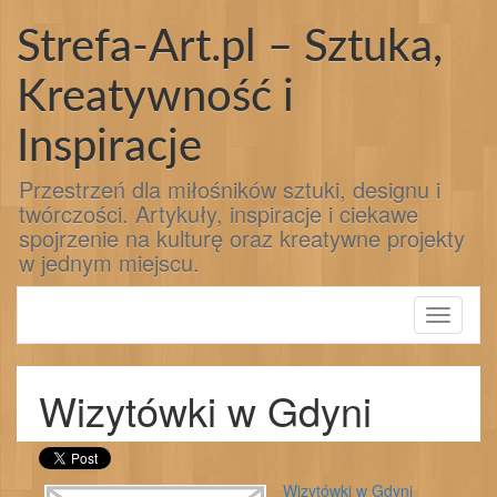
Przejdź
do
Strefa-Art.pl – Sztuka,
treści
Kreatywność i
Inspiracje
Przestrzeń dla miłośników sztuki, designu i
twórczości. Artykuły, inspiracje i ciekawe
spojrzenie na kulturę oraz kreatywne projekty
w jednym miejscu.
Toggle
navigati
Wizytówki w Gdyni
Wizytówki w Gdyni