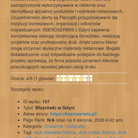
samoprzylepne wykorzystywane w reklamie oraz
identyfikacji wizualnej produktów i nośników reklamowych.
Uzupełnieniem oferty są Pieczątki przygotowywane dla
instytucji biznesowych, organizacji i odbiorców
indywidualnych. KSEROSERWIS z Gdyni zapewnia
kompleksową obsługę obejmującą doradztwo, realizację
projektów oraz profesjonalny druk, dzięki czemu klienci
mogą otrzymać skuteczne materiały reklamowe. Bogate
doświadczenie oraz indywidualne podejście do każdego
projektu sprawiają, że firma posiada uznaniem klientów
poszukujących wysokiej jakości usług druku.
Ocena:
4
/
5
(
1
głosów)
Szczegóły wpisu:
ID wpisu:
157
Tytuł:
Wizytówki w Gdyni
Adres strony:
https://kseroserwis.pl/
Page Rank:
N/A
(stan na 8 sierpnia, 2026 6:42 am)
Kategorie:
Drukarnie i poligrafia
Tagi:
druk plakatów Gdynia
,
druk ulotek Gdynia
,
druk